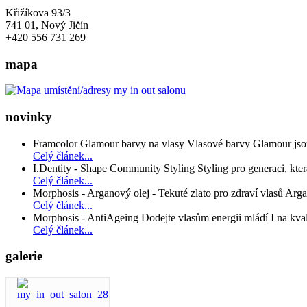
Křižíkova 93/3
741 01, Nový Jičín
+420 556 731 269
mapa
novinky
Framcolor Glamour barvy na vlasy Vlasové barvy Glamour jsou 
Celý článek...
I.Dentity - Shape Community Styling Styling pro generaci, která
Celý článek...
Morphosis - Arganový olej - Tekuté zlato pro zdraví vlasů Argano
Celý článek...
Morphosis - AntiAgeing Dodejte vlasům energii mládí I na kvalit
Celý článek...
galerie