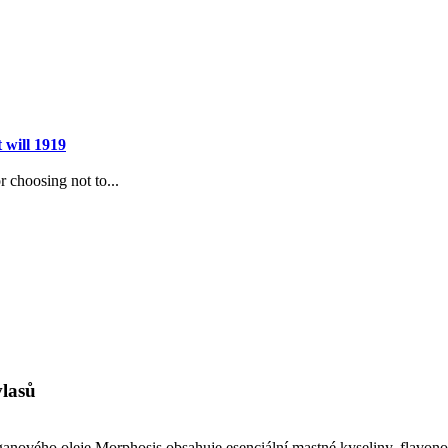
 will 1919
r choosing not to...
vlasů
ganového oleje Morphosis obsahuje esenciální mastné kyseliny, flavono