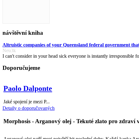
návštěvní kniha
Altruistic companies of your Queensland federal government that
Neu3k
I can't consider in your head sick everyone is instantly irresponsible fo
Doporučujeme
Paolo Dalponte
Jaké spojení je mezi P...
Detaily o doporučovaných
Morphosis - Arganový olej - Tekuté zlato pro zdraví 
Arganový olej patří mezi největší hit poslední doby. Každá kapka Ar