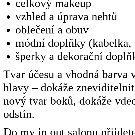
celkový makeup
vzhled a úprava nehtů
oblečení a obuv
módní doplňky (kabelka, 
šperky a dekorační doplň
Tvar účesu a vhodná barva v
hlavy – dokáže zneviditelnit
nový tvar boků, dokáže vdec
odstín.
Do my in out salonu přijdete