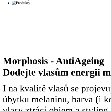
Morphosis - AntiAgeing
Dodejte vlasům energii m
I na kvalitě vlasů se projevu
úbytku melaninu, barva (i 
vlasy ztrácí objem a styling