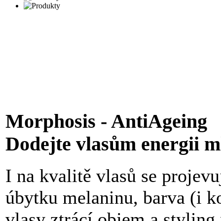
Morphosis - AntiAgeing
Dodejte vlasům energii m
I na kvalitě vlasů se projevu
úbytku melaninu, barva (i 
vlasy ztrácí objem a styling